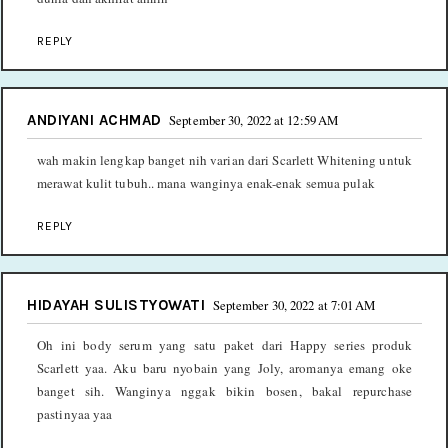
REPLY
ANDIYANI ACHMAD
September 30, 2022 at 12:59 AM
wah makin lengkap banget nih varian dari Scarlett Whitening untuk
merawat kulit tubuh.. mana wanginya enak-enak semua pulak
REPLY
HIDAYAH SULISTYOWATI
September 30, 2022 at 7:01 AM
Oh ini body serum yang satu paket dari Happy series produk
Scarlett yaa. Aku baru nyobain yang Joly, aromanya emang oke
banget sih. Wanginya nggak bikin bosen, bakal repurchase
pastinyaa yaa