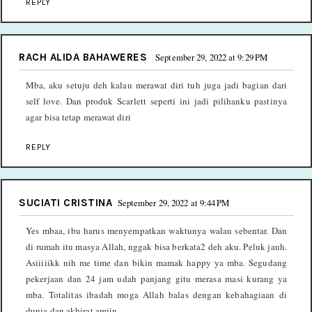
REPLY
RACH ALIDA BAHAWERES
September 29, 2022 at 9:29 PM
Mba, aku setuju deh kalau merawat diri tuh juga jadi bagian dari
self love. Dan produk Scarlett seperti ini jadi pilihanku pastinya
agar bisa tetap merawat diri
REPLY
SUCIATI CRISTINA
September 29, 2022 at 9:44 PM
Yes mbaa, ibu harus menyempatkan waktunya walau sebentar. Dan
di rumah itu masya Allah, nggak bisa berkata2 deh aku. Peluk jauh.
Asiiiiikk nih me time dan bikin mamak happy ya mba. Segudang
pekerjaan dan 24 jam udah panjang gitu merasa masi kurang ya
mba. Totalitas ibadah moga Allah balas dengan kebahagiaan di
dunia dan akhirat amiin