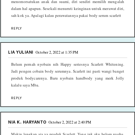
menomorsatukan anak dan suami, diri sendiri memilih mengalah
dalam hal apapun. Sesekali menuruti keinginan untuk merawat diri,
sah kok ya. Apalagi kalau perawatannya pakai body serum scarlett
REPLY
LIA YULIANI
October 2, 2022 at 1:35 PM
Belum pernah nyobain nih Happy seriesnya Scarlett Whitening.
Jadi pengen cobain body serumnya. Scarlett ini pasti wangi banget
produk bodycarenya. Baru nyobain handbody yang merk Jolly
kalalu saya Mba.
REPLY
NIA K. HARYANTO
October 2, 2022 at 2:40 PM
Makin lengkap aja ya produk Scarlett. Yang ink aku belom nyoba.