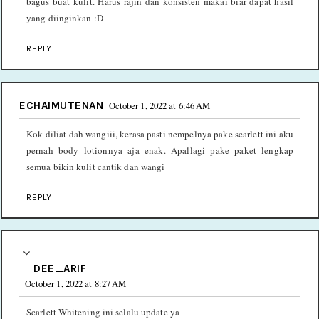
bagus buat kulit. Harus rajin dan konsisten makai biar dapat hasil
yang diinginkan :D
REPLY
ECHAIMUTENAN
October 1, 2022 at 6:46 AM
Kok diliat dah wangiii, kerasa pasti nempelnya pake scarlett ini aku
pernah body lotionnya aja enak. Apallagi pake paket lengkap
semua bikin kulit cantik dan wangi
REPLY
DEE_ARIF
October 1, 2022 at 8:27 AM
Scarlett Whitening ini selalu update ya