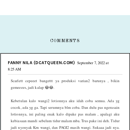
COMMENTS
FANNY NILA (DCATQUEEN.COM)
September 7, 2022 at
8:25 AM
Scarlett cepeeet bangettt ya produksi varian2 barunya , bikin
gemeeees, jadi kalap 😂😂.
Kebetulan kalo wangi2 lotionnya aku idah coba semua. Ada yg
cocok, ada yg ga. Tapi serumnya blm coba. Dan dulu pas ngerasain
lotionnya, ini paling enak kalo dipake pas malam , apalagi aku
kebiasaan mandi sebelum tidur malam mba. Trus pake ini deh. Tidur
jadi nyenyak Krn wangi, dan PAGI2 masih wangi. Sukaaa jadi nya.