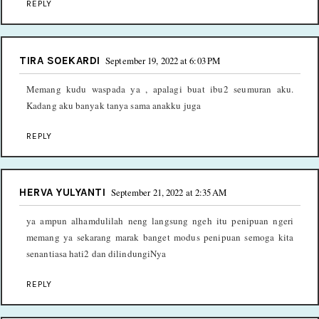
REPLY
TIRA SOEKARDI
September 19, 2022 at 6:03 PM
Memang kudu waspada ya , apalagi buat ibu2 seumuran aku.
Kadang aku banyak tanya sama anakku juga
REPLY
HERVA YULYANTI
September 21, 2022 at 2:35 AM
ya ampun alhamdulilah neng langsung ngeh itu penipuan ngeri
memang ya sekarang marak banget modus penipuan semoga kita
senantiasa hati2 dan dilindungiNya
REPLY