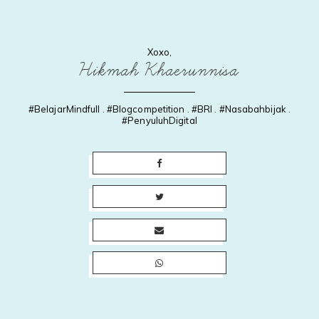
Xoxo,
Hikmah Khaerunnisa
#BelajarMindfull
.
#Blogcompetition
.
#BRI
.
#Nasabahbijak
.
#PenyuluhDigital