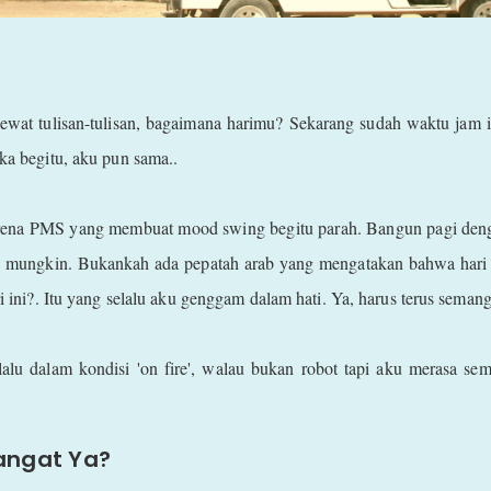
lewat tulisan-tulisan, bagaimana harimu? Sekarang sudah waktu jam i
ika begitu, aku pun sama..
 karena PMS yang membuat mood swing begitu parah. Bangun pagi denga
k mungkin. Bukankah ada pepatah arab yang mengatakan bahwa hari in
ri ini?. Itu yang selalu aku genggam dalam hati. Ya, harus terus semang
u dalam kondisi 'on fire', walau bukan robot tapi aku merasa sem
mangat Ya?