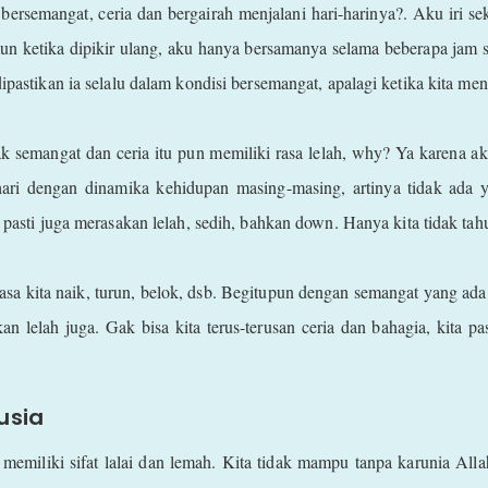
ersemangat, ceria dan bergairah menjalani hari-harinya?. Aku iri sek
n ketika dipikir ulang, aku hanya bersamanya selama beberapa jam saj
ipastikan ia selalu dalam kondisi bersemangat, apalagi ketika kita meni
 semangat dan ceria itu pun memiliki rasa lelah, why? Ya karena ak
ri dengan dinamika kehidupan masing-masing, artinya tidak ada ya
a pasti juga merasakan lelah, sedih, bahkan down. Hanya kita tidak tah
asa kita naik, turun, belok, dsb. Begitupun dengan semangat yang ada 
an lelah juga. Gak bisa kita terus-terusan ceria dan bahagia, kita p
usia
memiliki sifat lalai dan lemah. Kita tidak mampu tanpa karunia Allah