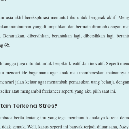
usia aktif bereksplorasi menuntut ibu untuk bergerak aktif. Meng
 makanan/minuman yang ditumpahkan dan bermain dirumah dengan ma
t. Berantakan, dibersihkan, berantakan lagi, dibersihkan lagi, beranta
ng 😱.
h tangga juga dituntut untuk berpikir kreatif dan inovatif. Seperti m
au mencari ide bagaimana agar anak mau membereskan mainannya se
uk mencari jalan keluar agar menambah pemasukan uang belanja dengan
eller atau mengambil freelancer seperti yang aku pilih saat ini.
tan Terkena Stres?
baca berita tentang ibu yang tega membunuh anaknya karena depre
tidak gemuk. Well, kasus seperti ini banyak terjadi diluar sana,
baby