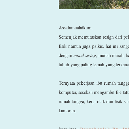
Assalamualaikum,
Semenjak memutuskan resign dari pek
fisik namun juga psikis, hal ini san
dengan
mood swing
, mudah marah, ba
tubuh yang paling lemah yang terken
Ternyata pekerjaan ibu rumah tangg
komputer, sesekali mengambil file la
rumah tangga, kerja otak dan fisik sa
kantoran.
Bersabarlah Bu, I
baca juga :