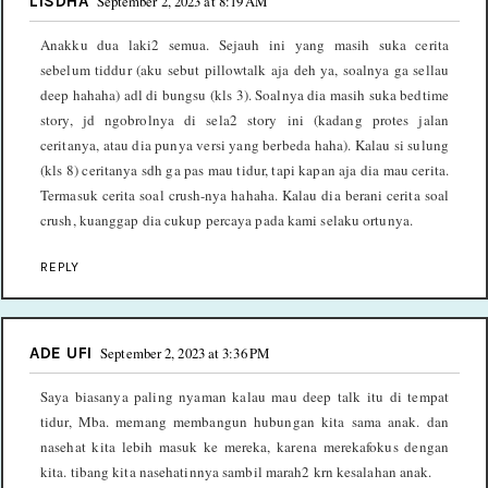
LISDHA
September 2, 2023 at 8:19 AM
Anakku dua laki2 semua. Sejauh ini yang masih suka cerita
sebelum tiddur (aku sebut pillowtalk aja deh ya, soalnya ga sellau
deep hahaha) adl di bungsu (kls 3). Soalnya dia masih suka bedtime
story, jd ngobrolnya di sela2 story ini (kadang protes jalan
ceritanya, atau dia punya versi yang berbeda haha). Kalau si sulung
(kls 8) ceritanya sdh ga pas mau tidur, tapi kapan aja dia mau cerita.
Termasuk cerita soal crush-nya hahaha. Kalau dia berani cerita soal
crush, kuanggap dia cukup percaya pada kami selaku ortunya.
REPLY
ADE UFI
September 2, 2023 at 3:36 PM
Saya biasanya paling nyaman kalau mau deep talk itu di tempat
tidur, Mba. memang membangun hubungan kita sama anak. dan
nasehat kita lebih masuk ke mereka, karena merekafokus dengan
kita. tibang kita nasehatinnya sambil marah2 krn kesalahan anak.