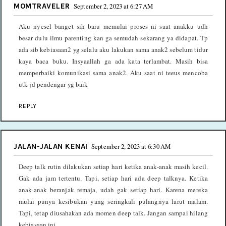
MOMTRAVELER
September 2, 2023 at 6:27 AM
Aku nyesel banget sih baru memulai proses ni saat anakku udh
besar dulu ilmu parenting kan ga semudah sekarang ya didapat. Tp
ada sib kebiasaan2 yg selalu aku lakukan sama anak2 sebelum tidur
kaya baca buku. Insyaallah ga ada kata terlambat. Masih bisa
memperbaiki komunikasi sama anak2. Aku saat ni teeus mencoba
utk jd pendengar yg baik
REPLY
JALAN-JALAN KENAI
September 2, 2023 at 6:30 AM
Deep talk rutin dilakukan setiap hari ketika anak-anak masih kecil.
Gak ada jam tertentu. Tapi, setiap hari ada deep talknya. Ketika
anak-anak beranjak remaja, udah gak setiap hari. Karena mereka
mulai punya kesibukan yang seringkali pulangnya larut malam.
Tapi, tetap diusahakan ada momen deep talk. Jangan sampai hilang
kebiasaan ini.