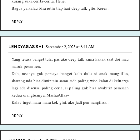
kurang suka cerita-cerita. Hehe.
Bagus ya kalau bisa rutin tiap hari deep talk gitu. Keren.
REPLY
LENDYAGASSHI
September 2, 2023 at 8:11 AM
Yang terasa banget tuh.. pas aku deep talk sama kakak saat doi mau
masuk pesantren.
Duh, rasanya gak percaya banget kalo dulu ni anak mungiillss,
skarang uda bisa dimintain saran, uda paling wise kalau di keluarga
lagi ada discuss, paling ceria, si paling gak bisa nyakitin perasaan
kedua orangtuanya. MashaAllaa~
Kalau inget masa-masa kek gini, aku jadi pen nangiisss..
REPLY