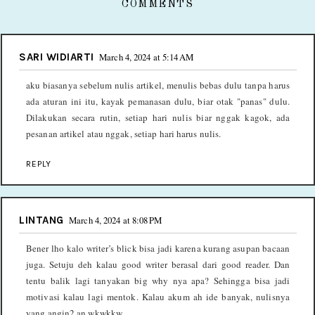
COMMENTS
SARI WIDIARTI
March 4, 2024 at 5:14 AM
aku biasanya sebelum nulis artikel, menulis bebas dulu tanpa harus
ada aturan ini itu, kayak pemanasan dulu, biar otak "panas" dulu.
Dilakukan secara rutin, setiap hari nulis biar nggak kagok, ada
pesanan artikel atau nggak, setiap hari harus nulis.
REPLY
LINTANG
March 4, 2024 at 8:08 PM
Bener lho kalo writer’s blick bisa jadi karena kurang asupan bacaan
juga. Setuju deh kalau good writer berasal dari good reader. Dan
tentu balik lagi tanyakan big why nya apa? Sehingga bisa jadi
motivasi kalau lagi mentok. Kalau akum ah ide banyak, nulisnya
yang angin2 an wkwkkw.