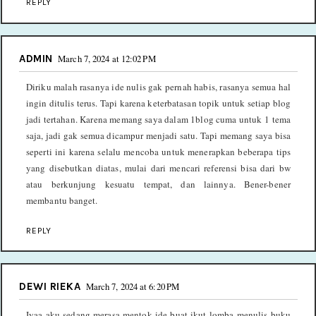
REPLY
ADMIN
March 7, 2024 at 12:02 PM
Diriku malah rasanya ide nulis gak pernah habis, rasanya semua hal
ingin ditulis terus. Tapi karena keterbatasan topik untuk setiap blog
jadi tertahan. Karena memang saya dalam 1blog cuma untuk 1 tema
saja, jadi gak semua dicampur menjadi satu. Tapi memang saya bisa
seperti ini karena selalu mencoba untuk menerapkan beberapa tips
yang disebutkan diatas, mulai dari mencari referensi bisa dari bw
atau berkunjung kesuatu tempat, dan lainnya. Bener-bener
membantu banget.
REPLY
DEWI RIEKA
March 7, 2024 at 6:20 PM
Iyaa aku sedang merasa mentok ide buat ikut lomba menulis buku