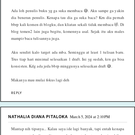
Ada loh penulis buku yg ga suka membaca 😅. Aku sampe ga yakin
dia beneran penulis. Kenapa tau dia ga suka baca? Krn dia pernah
bbrp kali komen di blogku, dan kliatan sekali tidak membaca 🤣. Di
blog temen2 lain juga begitu, komennya asal. Sejak itu aku males
mampir baca tulisannya juga.
Aku sendiri kalo target ada mba. Seminggu at least 1 tulisan baru.
Trus tiap hari minimal selesaikan 1 draft. Ini yg sudah, krn ga bisa
konsisten. Kdg ada jeda bbrp minggunya selesaikan draft 😅.
Makanya mau mulai fokus lagi deh
REPLY
NATHALIA DIANA PITALOKA
March 5, 2024 at 2:10 PM
Mantap nih tipsnya... Kalau saya ide lagi banyak, tapi entah kenapa