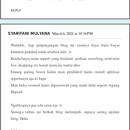
REPLY
SYARIFANI MULYANA
March 6, 2024 at 10:34 PM
Waduhh.. tiap perpanjangan blog itu rasanya kaya baru bayar
kemarin padahal udah setahun lalu :))
Kendalanya sama seperti yang kualami, godaan scrooling, nontonin
live shopping ini beratt menyita waktu abis
Emang paling bener kalau mau produktif harus install aplikasi
seperlunya aja di hape
Mau buka sosmed harus dipassword yang rumit dulu seperti Agung
Hapsah
Ngeblognya pas ada cuan aja :))
Semoga tahun ini berkah blog melimpah, supaya sering update
blog. Hehe