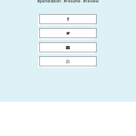
#pendidikan
.
#resume
.
#review