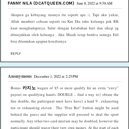
FANNY NILA (DCATQUEEN.COM)
June 8, 2022 at 9:58 AM
Akupun ga kebayang rasanya itu seperti apa :(. Tapi aku yakin,
Allah memberi cobaan seperti ini Krn Dia tahu keluarga pak RK
kuat menghadapinya. Salut dengan ketabahan hati dan sikap yg
ditunjukkan oleh keluarga . Aku Masih tetep berdoa semoga Eril
bisa ditemukan apapun kondisinya
REPLY
Anonymous
December 1, 2022 at 2:25 PM
Bonus
카지노
wagers of $5 or more qualify for an extra “envy”
payout on qualifying hands. DOUBLE – find a way to} obtain the
free double, the participant must have have} a hard 9 , exhausting
ten or exhausting eleven . The “Free Bet” button might be used
behind the guess and the supplier will proceed to deal the sport
normally. Any other two card mixture may be doubled, however the
participant should wager their very own money. At the start of each