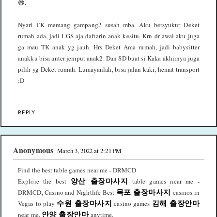
😄.
Nyari TK memang gampang2 susah mba. Aku bersyukur Deket
rumah ada, jadi LGS aja daftarin anak kesitu. Krn dr awal aku juga
ga mau TK anak yg jauh. Hrs Deket Ama rumah, jadi babysitter
anakku bisa anter jemput anak2. Dan SD buat si Kaka akhirnya juga
pilih yg Deket rumah. Lumayanlah, bisa jalan kaki, hemat transport
:D
REPLY
Anonymous
March 3, 2022 at 2:21 PM
Find the best table games near me - DRMCD
Explore the best
양산 출장마사지
table games near me -
DRMCD, Casino and Nightlife Best
목포 출장마사지
casinos in
Vegas to play
수원 출장마사지
casino games
김해 출장안마
near me,
안양 출장안마
anytime,