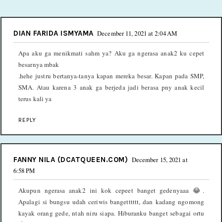
DIAN FARIDA ISMYAMA
December 11, 2021 at 2:04 AM
Apa aku ga menikmati sahm ya? Aku ga ngerasa anak2 ku cepet
besarnya mbak
.hehe justru bertanya-tanya kapan mereka besar. Kapan pada SMP,
SMA. Atau karena 3 anak ga berjeda jadi berasa pny anak kecil
terus kali ya
REPLY
FANNY NILA (DCATQUEEN.COM)
December 15, 2021 at
6:58 PM
Akupun ngerasa anak2 ini kok cepeet banget gedenyaaa 😂.
Apalagi si bungsu udah ceriwis bangetttttt, dan kadang ngomong
kayak orang gede, ntah niru siapa. Hiburanku banget sebagai ortu