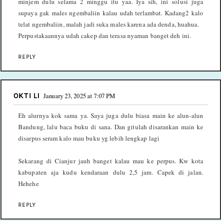
minjem dulu selama 2 minggu itu yaa. Iya sih, ini solusi juga
supaya gak males ngembaliin kalau udah terlambat. Kadang2 kalo
telat ngembaliin, malah jadi suka males karena ada denda, huahua.
Perpustakaannya udah cakep dan terasa nyaman banget deh ini.
REPLY
OKTI LI
January 23, 2025 at 7:07 PM
Eh alurnya kok sama ya. Saya juga dulu biasa main ke alun-alun
Bandung, lalu baca buku di sana. Dan gitulah disarankan main ke
disarpus seram kalo mau buku yg lebih lengkap lagi
Sekarang di Cianjur jauh banget kalau mau ke perpus. Kw kota
kabupaten aja kudu kendaraan dulu 2,5 jam. Capek di jalan.
Hehehe
REPLY