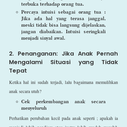
terbuka terhadap orang tua.
Percaya intuisi sebagai orang tua
:
Jika ada hal yang terasa janggal,
meski tidak bisa langsung dijelaskan,
jangan diabaikan. Intuisi seringkali
menjadi sinyal awal.
2. Penanganan: Jika Anak Pernah
Mengalami Situasi yang Tidak
Tepat
Ketika hal ini sudah terjadi, lalu bagaimana memulihkan
anak secara utuh?
Cek perkembangan anak secara
menyeluruh
Perhatikan perubahan kecil pada anak seperti ; apakah ia