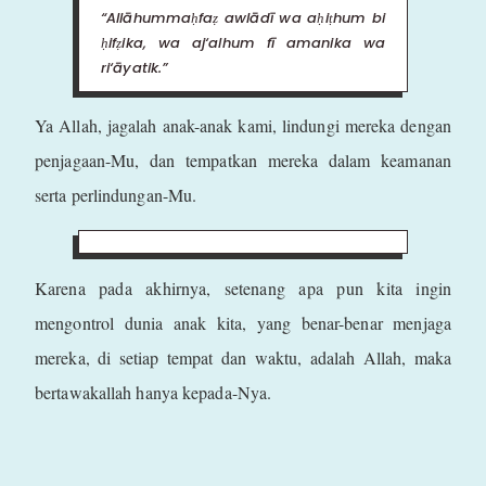
“Allāhummaḥfaẓ awlādī wa aḥiṭhum bi
ḥifẓika, wa aj‘alhum fī amanika wa
ri‘āyatik.”
Ya Allah, jagalah anak-anak kami, lindungi mereka dengan
penjagaan-Mu, dan tempatkan mereka dalam keamanan
serta perlindungan-Mu.
Karena pada akhirnya, setenang apa pun kita ingin
mengontrol dunia anak kita, yang benar-benar menjaga
mereka, di setiap tempat dan waktu, adalah Allah, maka
bertawakallah hanya kepada-Nya.