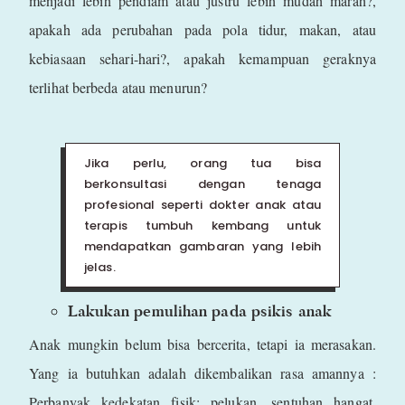
menjadi lebih pendiam atau justru lebih mudah marah?,
apakah ada perubahan pada pola tidur, makan, atau
kebiasaan sehari-hari?, apakah kemampuan geraknya
terlihat berbeda atau menurun?
Jika perlu, orang tua bisa
berkonsultasi dengan tenaga
profesional seperti dokter anak atau
terapis tumbuh kembang untuk
mendapatkan gambaran yang lebih
jelas.
Lakukan pemulihan pada psikis anak
Anak mungkin belum bisa bercerita, tetapi ia merasakan.
Yang ia butuhkan adalah dikembalikan rasa amannya :
Perbanyak kedekatan fisik: pelukan, sentuhan hangat,