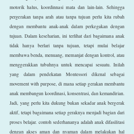
motorik halus, koordinnasi mata dan lain-lain. Sehingga
pergerakan tanpa arah atau tanpa tujuan perlu kita rubah
dengan membantu anak-anak dalam perkegakan dengan
tujuan. Dalam keseharian, ini terlihat dari bagaimana anak
tidak hanya berlari tanpa tujuan, tetapi mulai belajar
membawa benda, menuang, memanjat dengan kontrol, atau
menggerakkan tubuhnya untuk mencapai sesuatu. Inilah
yang dalam pendekatan Montessori dikenal sebagai
movement with purpose, di mana setiap gerakan membantu
anak membangun koordinasi, konsentrasi, dan kemandirian.
Jadi, yang perlu kita dukung bukan sekadar anak bergerak
aktif, tetapi bagaimana setiap geraknya menjadi bagian dari
proses belajar. contoh sederhananya adalah anak difasilitasi
dengan akses aman dan nyaman dalam melakukan hal