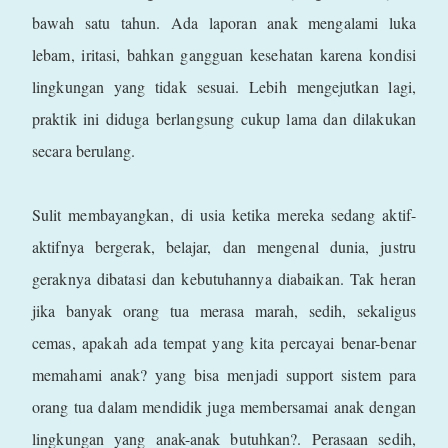
bawah satu tahun. Ada laporan anak mengalami luka
lebam, iritasi, bahkan gangguan kesehatan karena kondisi
lingkungan yang tidak sesuai. Lebih mengejutkan lagi,
praktik ini diduga berlangsung cukup lama dan dilakukan
secara berulang.
Sulit membayangkan, di usia ketika mereka sedang aktif-
aktifnya bergerak, belajar, dan mengenal dunia, justru
geraknya dibatasi dan kebutuhannya diabaikan. Tak heran
jika banyak orang tua merasa marah, sedih, sekaligus
cemas, apakah ada tempat yang kita percayai benar-benar
memahami anak? yang bisa menjadi support sistem para
orang tua dalam mendidik juga membersamai anak dengan
lingkungan yang anak-anak butuhkan?. Perasaan sedih,