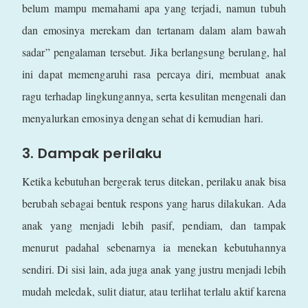
belum mampu memahami apa yang terjadi, namun tubuh
dan emosinya merekam dan tertanam dalam alam bawah
sadar” pengalaman tersebut. Jika berlangsung berulang, hal
ini dapat memengaruhi rasa percaya diri, membuat anak
ragu terhadap lingkungannya, serta kesulitan mengenali dan
menyalurkan emosinya dengan sehat di kemudian hari.
3. Dampak perilaku
Ketika kebutuhan bergerak terus ditekan, perilaku anak bisa
berubah sebagai bentuk respons yang harus dilakukan. Ada
anak yang menjadi lebih pasif, pendiam, dan tampak
menurut padahal sebenarnya ia menekan kebutuhannya
sendiri. Di sisi lain, ada juga anak yang justru menjadi lebih
mudah meledak, sulit diatur, atau terlihat terlalu aktif karena