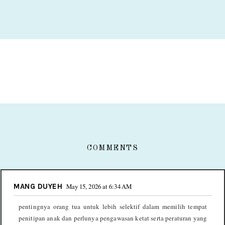
COMMENTS
MANG DUYEH
May 15, 2026 at 6:34 AM
pentingnya orang tua untuk lebih selektif dalam memilih tempat
penitipan anak dan perlunya pengawasan ketat serta peraturan yang