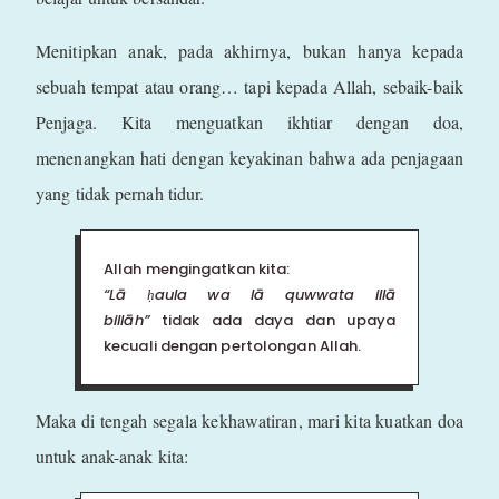
Menitipkan anak, pada akhirnya, bukan hanya kepada
sebuah tempat atau orang… tapi kepada Allah, sebaik-baik
Penjaga. Kita menguatkan ikhtiar dengan doa,
menenangkan hati dengan keyakinan bahwa ada penjagaan
yang tidak pernah tidur.
Allah mengingatkan kita:
“Lā ḥaula wa lā quwwata illā
billāh”
tidak ada daya dan upaya
kecuali dengan pertolongan Allah.
Maka di tengah segala kekhawatiran, mari kita kuatkan doa
untuk anak-anak kita: