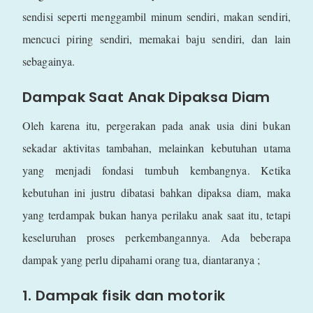
sendisi seperti menggambil minum sendiri, makan sendiri,
mencuci piring sendiri, memakai baju sendiri, dan lain
sebagainya.
Dampak Saat Anak Dipaksa Diam
Oleh karena itu, pergerakan pada anak usia dini bukan
sekadar aktivitas tambahan, melainkan kebutuhan utama
yang menjadi fondasi tumbuh kembangnya. Ketika
kebutuhan ini justru dibatasi bahkan dipaksa diam, maka
yang terdampak bukan hanya perilaku anak saat itu, tetapi
keseluruhan proses perkembangannya. Ada beberapa
dampak yang perlu dipahami orang tua, diantaranya ;
1. Dampak fisik dan motorik