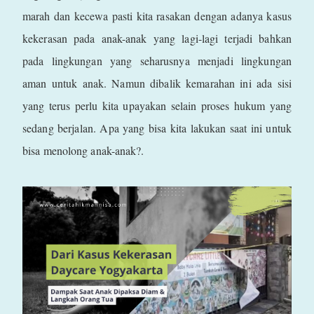
marah dan kecewa pasti kita rasakan dengan adanya kasus
kekerasan pada anak-anak yang lagi-lagi terjadi bahkan
pada lingkungan yang seharusnya menjadi lingkungan
aman untuk anak. Namun dibalik kemarahan ini ada sisi
yang terus perlu kita upayakan selain proses hukum yang
sedang berjalan. Apa yang bisa kita lakukan saat ini untuk
bisa menolong anak-anak?.