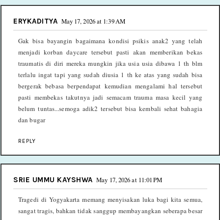
ERYKADITYA
May 17, 2026 at 1:39 AM
Gak bisa bayangin bagaimana kondisi psikis anak2 yang telah
menjadi korban daycare tersebut pasti akan memberikan bekas
traumatis di diri mereka mungkin jika usia usia dibawa 1 th blm
terlalu ingat tapi yang sudah diusia 1 th ke atas yang sudah bisa
bergerak bebasa berpendapat kemudian mengalami hal tersebut
pasti membekas takutnya jadi semacam trauma masa kecil yang
belum tuntas...semoga adik2 tersebut bisa kembali sehat bahagia
dan bugar
REPLY
SRIE UMMU KAYSHWA
May 17, 2026 at 11:01 PM
Tragedi di Yogyakarta memang menyisakan luka bagi kita semua,
sangat tragis, bahkan tidak sanggup membayangkan seberapa besar